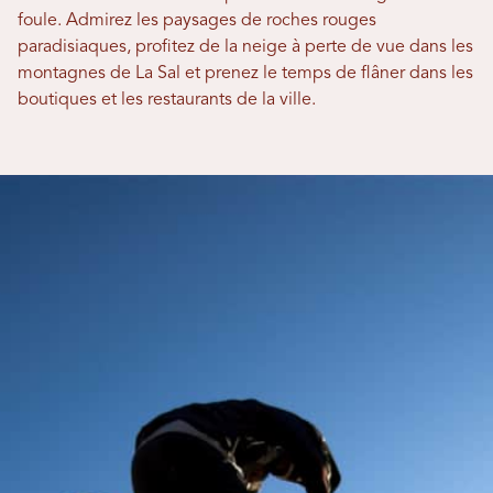
foule. Admirez les paysages de roches rouges
paradisiaques, profitez de la neige à perte de vue dans les
montagnes de La Sal et prenez le temps de flâner dans les
boutiques et les restaurants de la ville.