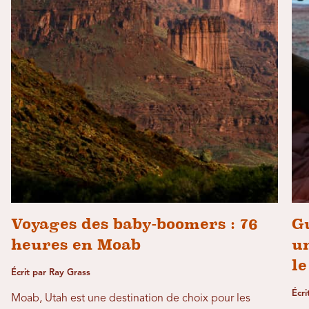
Voyages des baby-boomers : 76
G
heures en Moab
u
le
Écrit par Ray Grass
Écri
Moab, Utah est une destination de choix pour les