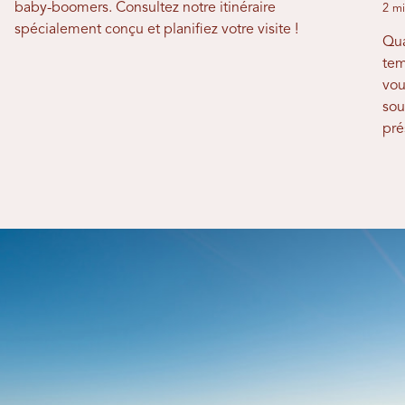
baby-boomers. Consultez notre itinéraire
2 mi
spécialement conçu et planifiez votre visite !
Qua
tem
vou
sou
pré