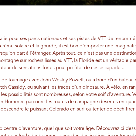
Italie pour ses parcs nationaux et ses pistes de VTT de renommé
crème solaire et la gourde, il est bon d'emporter une imaginat
orsqu'on part à l'étranger. Après tout, ce n'est pas une destina
ntagne sur rochers lisses au VTT, la Floride est un véritable par
ateur de sensations fortes pour profiter de ces escapades.
 de tournage avec John Wesley Powell, ou à bord d'un bateau d
h Cassidy, ou suivant les traces d'un dinosaure. À vélo, en ran
, les possibilités sont nombreuses, selon votre soif d'aventure.
s en Hummer, parcourir les routes de campagne désertes en quad 
escendre le puissant Colorado en surf ou tenter de déchiffrer l
icentre d'aventure, quel que soit votre âge. Découvrez ci-des
ment pour les baby-boomers, avec des destinations incontournab