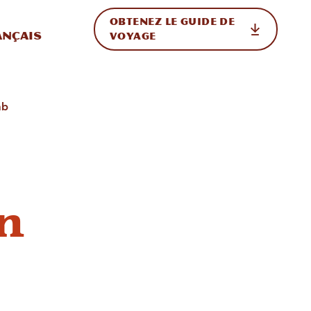
OBTENEZ LE GUIDE DE
ur le site
ler vers l'international
ançais
VOYAGE
ab
en