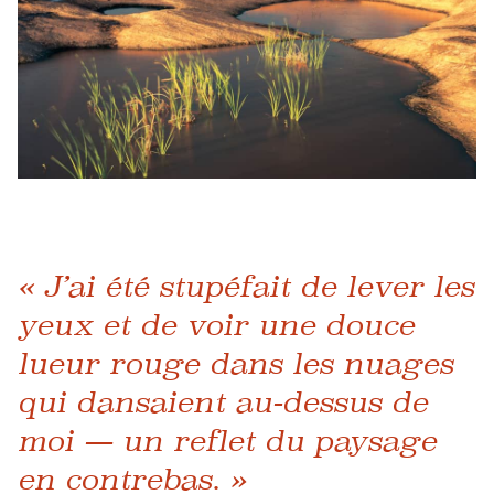
« J’ai été stupéfait de lever les
yeux et de voir une douce
lueur rouge dans les nuages ​​
qui dansaient au-dessus de
moi — un reflet du paysage
en contrebas. »