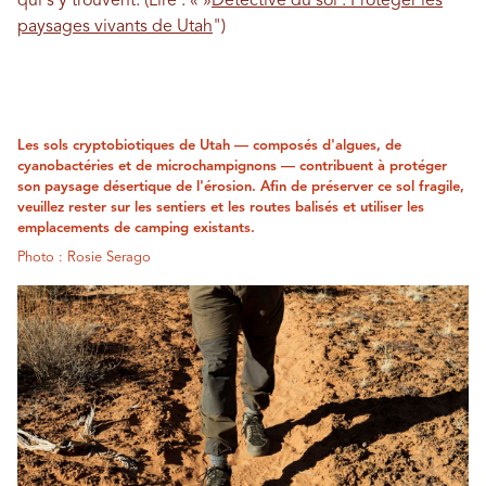
qui s'y trouvent. (Lire : « »
Détective du sol : Protéger les
paysages vivants de Utah
")
Les sols cryptobiotiques de Utah — composés d'algues, de
cyanobactéries et de microchampignons — contribuent à protéger
son paysage désertique de l'érosion. Afin de préserver ce sol fragile,
veuillez rester sur les sentiers et les routes balisés et utiliser les
emplacements de camping existants.
Photo : Rosie Serago