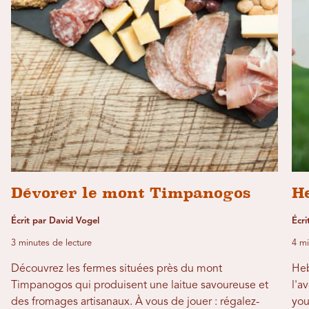
Dévorer le mont Timpanogos
H
Écrit par David Vogel
Écri
3 minutes de lecture
4 mi
Découvrez les fermes situées près du mont
Heb
Timpanogos qui produisent une laitue savoureuse et
l'a
des fromages artisanaux. À vous de jouer : régalez-
you