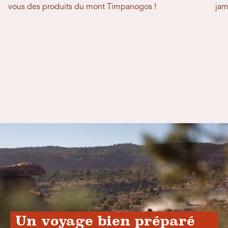
vous des produits du mont Timpanogos !
jam
Un voyage bien préparé