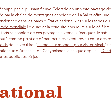
découpé par le puissant fleuve Colorado en un vaste paysage d
ée par la chaîne de montagnes enneigée de La Sal et offre une m
randonnée dans les parcs d'État et nationaux et sur les terres d
mmée mondiale
Le quad et la conduite hors route sur le célèbre
forts saisonniers de ces paysages hivernaux féeriques. Moab es
t réputé comme point de départ pour les aventures au cœur des
roids
de l'hiver
(Lire: "
Le meilleur moment pour visiter Moab
")
La
 nationaux d'Arches et de Canyonlands, ainsi que depuis…
Dead 
erres publiques où jouer.
ational