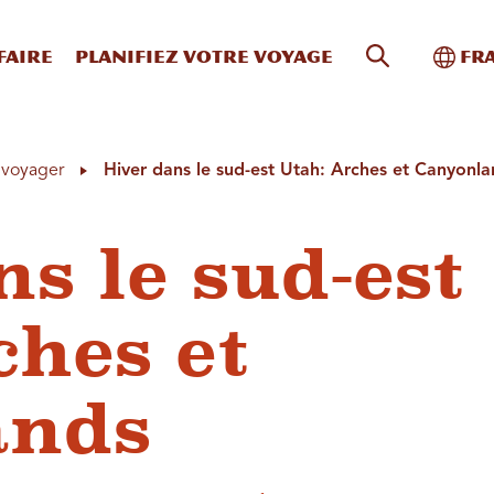
Recherche s
Bascu
faire
Planifiez votre voyage
Fr
à voyager
Hiver dans le sud-est Utah: Arches et Canyonl
s le sud-est
ches et
ands