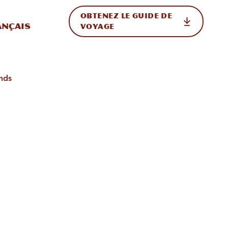
OBTENEZ LE GUIDE DE
ur le site
ler vers l'international
ançais
VOYAGE
ands