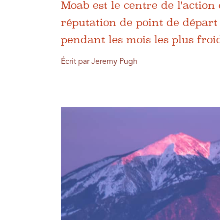
Moab est le centre de l'action 
réputation de point de départ
pendant les mois les plus froid
Écrit par Jeremy Pugh