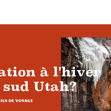
tion à l'hiver
 sud Utah?
ils de voyage