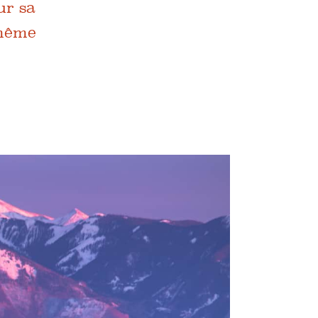
ur sa
 même