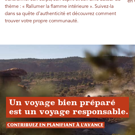
en 
thème : « Rallumer la flamme intérieure ». Suivez-la
dans sa quête d’authenticité et découvrez comment
trouver votre propre communauté.
Un voyage bien préparé
est un voyage responsable.
Contribuez en planifiant à l'avance