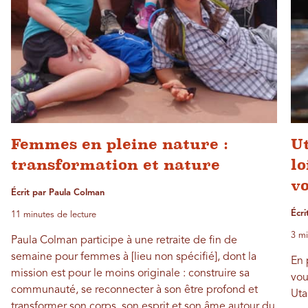
Femmes en pleine nature :
Ut
transformation et nature
lo
vo
Écrit par Paula Colman
Écri
11 minutes de lecture
3 mi
Paula Colman participe à une retraite de fin de
semaine pour femmes à [lieu non spécifié], dont la
En 
mission est pour le moins originale : construire sa
vou
communauté, se reconnecter à son être profond et
Uta
transformer son corps, son esprit et son âme autour du