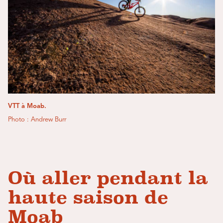
VTT à Moab.
Photo : Andrew Burr
Où aller pendant la
haute saison de
Moab