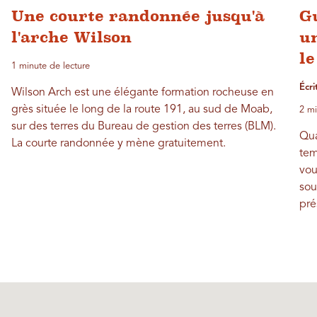
Une courte randonnée jusqu'à
G
l'arche Wilson
u
le
1 minute de lecture
Écri
Wilson Arch est une élégante formation rocheuse en
grès située le long de la route 191, au sud de Moab,
2 mi
sur des terres du Bureau de gestion des terres (BLM).
Qua
La courte randonnée y mène gratuitement.
tem
vou
sou
pré