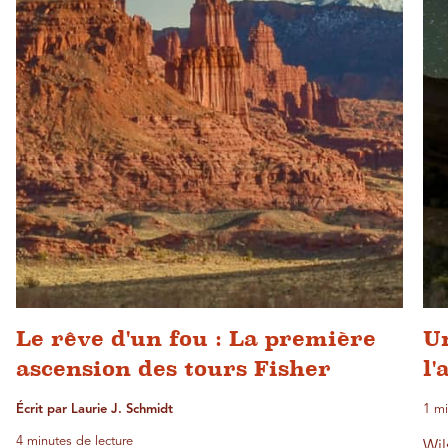
Le rêve d'un fou : La première
U
ascension des tours Fisher
l'
Écrit par Laurie J. Schmidt
1 mi
4 minutes de lecture
Wil