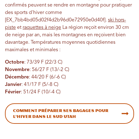
confirmés peuvent se rendre en montagne pour pratiquer
des sports d'hiver comme
[EX_7bb4bd05d02f4d2b96d0e72950e0d40f].
ski hors-
piste
et
raquettes à neige
La région reçoit environ 30 cm
de neige par an, mais les montagnes en reçoivent bien
davantage. Températures moyennes quotidiennes
maximales et minimales :
Octobre
: 73/39 F (22/3 C)
Novembre
: 56/27 F (13/-2 C)
Décembre
: 44/20 F (6/-6 C)
Janvier
: 41/17 F (5/-8 C)
Février
: 51/24 F (10/-4 C)
Comment préparer ses bagages pour
l'hiver dans le Sud Utah