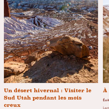
Un désert hivernal : Visiter le
À 
Sud Utah pendant les mois
Écri
creux
Lect