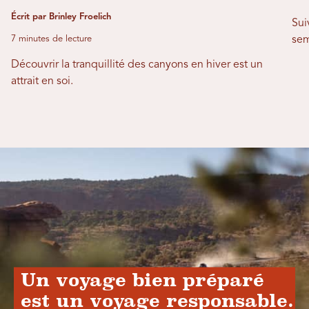
Écrit par Brinley Froelich
Sui
7 minutes de lecture
sem
Découvrir la tranquillité des canyons en hiver est un
attrait en soi.
Un voyage bien préparé
est un voyage responsable.