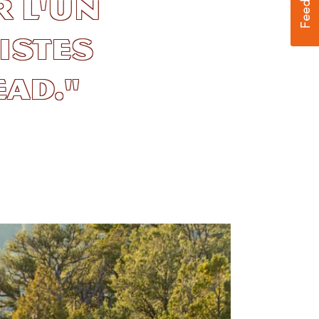
 l'un
istes
ead."