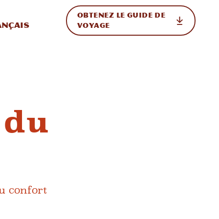
OBTENEZ LE GUIDE DE
ur le site
ler vers l'international
ançais
VOYAGE
 du
du confort