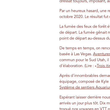
dressât toujours, imposant, au
Par un heureux hasard, une r
octobre 2020. Le résultat fu
La fumée des feux de forêt ét
de départ. La fumée gênait m
point de départ au-dessus du
De temps en temps, on renco
basée à Las Vegas.
Aventures
commun pour le Sud Utah, il m
d'élaboration. (Lire : «
Trois i
Après d'innombrables demande
équipage, composé de Kyle Sma
Système de sentiers Aquariu
Espérant laisser derrière nou
arrivés un jour plus tôt. Di
troqué nos voyages en VTT p