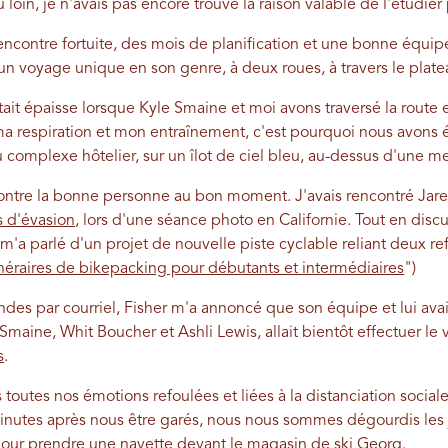
 loin, je n'avais pas encore trouvé la raison valable de l'étudie
encontre fortuite, des mois de planification et une bonne équi
t un voyage unique en son genre, à deux roues, à travers le pla
ait épaisse lorsque Kyle Smaine et moi avons traversé la route 
a respiration et mon entraînement, c'est pourquoi nous avons é
 complexe hôtelier, sur un îlot de ciel bleu, au-dessus d'une
ntre la bonne personne au bon moment. J'avais rencontré Jared
 d'évasion
, lors d'une séance photo en Californie. Tout en dis
'a parlé d'un projet de nouvelle piste cyclable reliant deux ref
tinéraires de bikepacking pour débutants et intermédiaires
")
s par courriel, Fisher m'a annoncé que son équipe et lui avaien
ine, Whit Boucher et Ashli ​​Lewis, allait bientôt effectuer le
s
.
s toutes nos émotions refoulées et liées à la distanciation soci
x minutes après nous être garés, nous nous sommes dégourdis le
our prendre une navette devant le magasin de ski Georg.