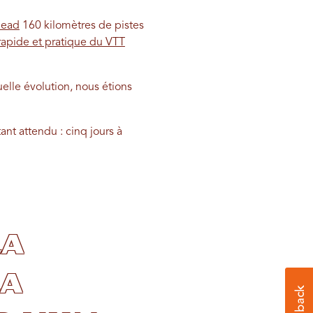
Head
160 kilomètres de pistes
rapide et pratique du VTT
elle évolution, nous étions
nt attendu : cinq jours à
la
la