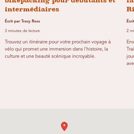
bikepacking pour débutants et
fa
intermédiaires
R
Écrit par Tracy Ross
Écri
3 minutes de lecture
2 mi
Trouvez un itinéraire pour votre prochain voyage à
Env
vélo qui promet une immersion dans l'histoire, la
Tra
culture et une beauté scénique incroyable.
jou
ave