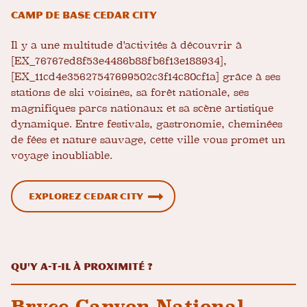
Camp de base Cedar City
Il y a une multitude d'activités à découvrir à
[EX_76767ed8f53e4486b88fb6f13e188934],
[EX_11cd4e35627547699502c3f14c80cf1a] grâce à ses
stations de ski voisines, sa forêt nationale, ses
magnifiques parcs nationaux et sa scène artistique
dynamique. Entre festivals, gastronomie, cheminées
de fées et nature sauvage, cette ville vous promet un
voyage inoubliable.
Explorez Cedar City
Qu'y a-t-il à proximité ?
Bryce Canyon National