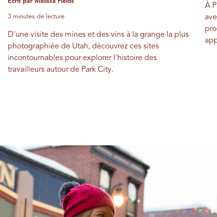
Écrit par Melissa Fields
À P
3 minutes de lecture
ave
pro
D'une visite des mines et des vins à la grange la plus
app
photographiée de Utah, découvrez ces sites
incontournables pour explorer l'histoire des
travailleurs autour de Park City.