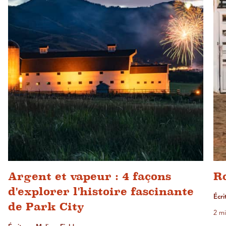
Argent et vapeur : 4 façons
R
d'explorer l'histoire fascinante
Écri
de Park City
2 mi