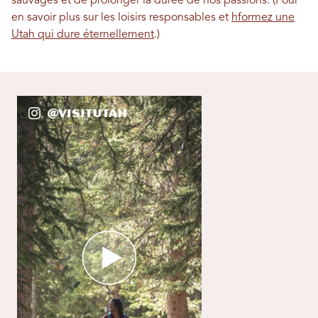
sauvages et de prolonger la durée de nos passions.
(Pour
en savoir plus sur les loisirs responsables et
h
formez une
Utah qui dure éternellement
.)
@VisitUtah