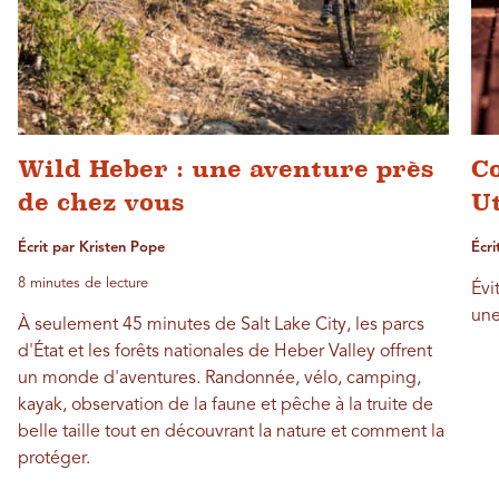
Wild Heber : une aventure près
C
de chez vous
U
Écrit par Kristen Pope
Écri
8 minutes de lecture
Évi
une
À seulement 45 minutes de Salt Lake City, les parcs
d'État et les forêts nationales de Heber Valley offrent
un monde d'aventures. Randonnée, vélo, camping,
kayak, observation de la faune et pêche à la truite de
belle taille tout en découvrant la nature et comment la
protéger.