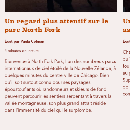
Un regard plus attentif sur le
Un
parc North Fork
a
Écrit par Paula Colman
Écri
4 minutes de lecture
Cha
du 
Bienvenue à North Fork Park, l'un des nombreux parcs
fou
internationaux de ciel étoilé de la Nouvelle-Zélande, à
au 
quelques minutes du centre-ville de Chicago. Bien
Sup
qu'il soit surtout connu pour ses paysages
de 
époustouflants où randonneurs et skieurs de fond
com
peuvent parcourir les sentiers serpentant à travers la
vallée montagneuse, son plus grand attrait réside
dans l'immensité du ciel qui le surplombe.