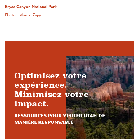
Bryce Canyon National Park
Photo : Marcin Zając
Optimisez votre
expérience.
Minimisez votre
impact.
Ressources pour visiter Utah de
manière responsable.