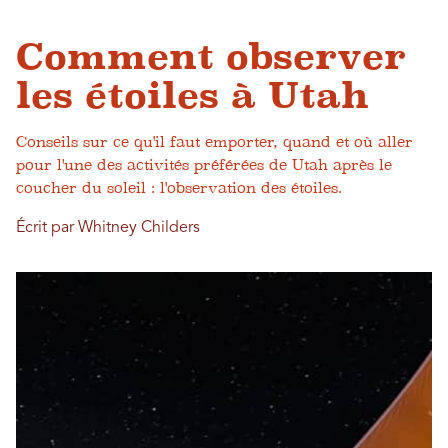
Comment observer
les étoiles à Utah
Conseils sur ce qu'il faut emporter, quand et où aller
pour l'une des activités préférées de Utah après le
coucher du soleil : l'observation des étoiles.
Écrit par Whitney Childers