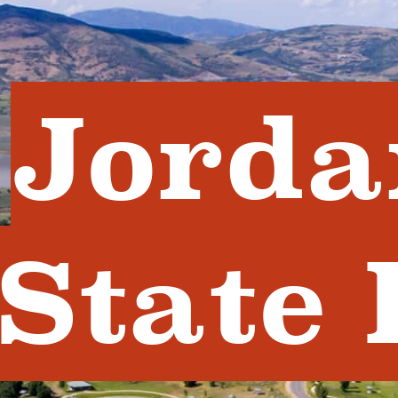
Jorda
State