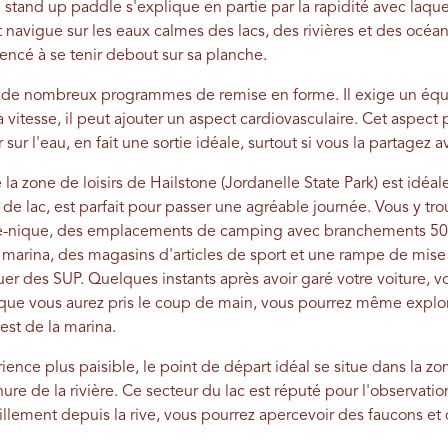
tand up paddle s'explique en partie par la rapidité avec laquel
t navigue sur les eaux calmes des lacs, des rivières et des océ
mencé à se tenir debout sur sa planche.
de nombreux programmes de remise en forme. Il exige un équilib
la vitesse, il peut ajouter un aspect cardiovasculaire. Cet aspec
 sur l'eau, en fait une sortie idéale, surtout si vous la partagez 
la zone de loisirs de Hailstone (Jordanelle State Park) est idéa
 de lac, est parfait pour passer une agréable journée. Vous y tr
que-nique, des emplacements de camping avec branchements 50 
marina, des magasins d'articles de sport et une rampe de mise à
r des SUP. Quelques instants après avoir garé votre voiture, vou
s que vous aurez pris le coup de main, vous pourrez même explor
 est de la marina.
ence plus paisible, le point de départ idéal se situe dans la zo
hure de la rivière. Ce secteur du lac est réputé pour l'observati
llement depuis la rive, vous pourrez apercevoir des faucons et 