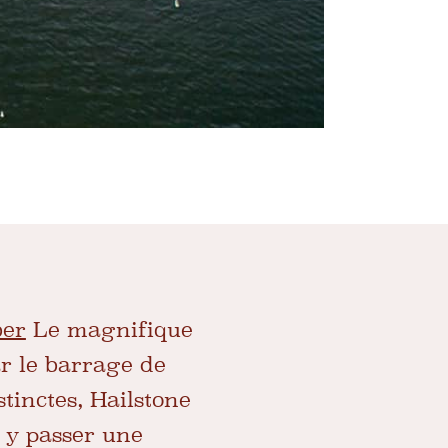
ber
Le magnifique
ar le barrage de
stinctes, Hailstone
z y passer une