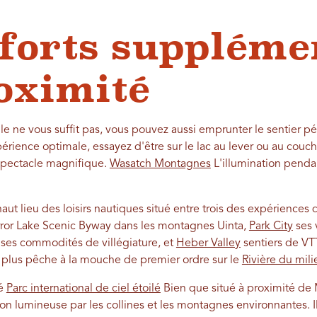
 forts suppléme
roximité
lle ne vous suffit pas, vous pouvez aussi emprunter le sentier 
rience optimale, essayez d'être sur le lac au lever ou au couch
spectacle magnifique.
Wasatch Montagnes
L'illumination penda
haut lieu des loisirs nautiques situé entre trois des expérience
irror Lake Scenic Byway dans les montagnes Uinta,
Park City
ses 
 ses commodités de villégiature, et
Heber Valley
sentiers de VTT
 plus pêche à la mouche de premier ordre sur le
Rivière du mil
ié
Parc international de ciel étoilé
Bien que situé à proximité de 
tion lumineuse par les collines et les montagnes environnantes.