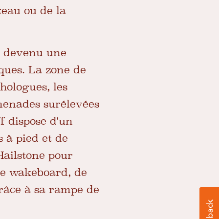
teau ou de la
nt devenu une
ques. La zone de
thologues, les
menades surélevées
ff dispose d'un
 à pied et de
Hailstone pour
 de wakeboard, de
râce à sa rampe de