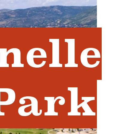
nelle
 Park