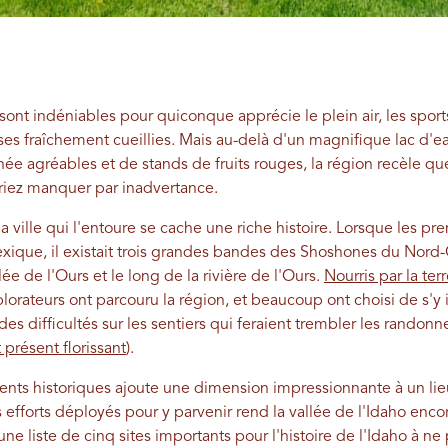
ont indéniables pour quiconque apprécie le plein air, les sport
ises fraîchement cueillies. Mais au-delà d'un magnifique lac d'
e agréables et de stands de fruits rouges, la région recèle que
iez manquer par inadvertance.
la ville qui l'entoure se cache une riche histoire. Lorsque les pr
exique, il existait trois grandes bandes des Shoshones du Nord
lée de l'Ours et le long de la rivière de l'Ours.
Nourris par la te
lorateurs ont parcouru la région, et beaucoup ont choisi de s'y i
es difficultés sur les sentiers qui feraient trembler les randonne
 présent florissant
).
ents historiques ajoute une dimension impressionnante à un lie
efforts déployés pour y parvenir rend la vallée de l'Idaho encor
e liste de cinq sites importants pour l'histoire de l'Idaho à ne