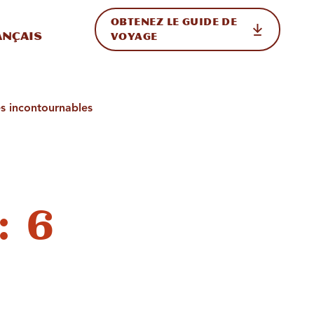
OBTENEZ LE GUIDE DE
ur le site
ler vers l'international
ançais
VOYAGE
es incontournables
: 6