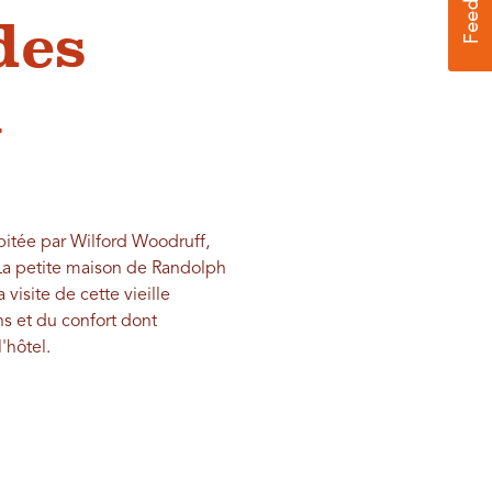
des
n
bitée par Wilford Woodruff,
 La petite maison de Randolph
visite de cette vieille
ns et du confort dont
'hôtel.