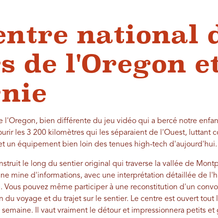
entre national 
s de l'Oregon et
rnie
e l'Oregon, bien différente du jeu vidéo qui a bercé notre enfa
urir les 3 200 kilomètres qui les séparaient de l'Ouest, luttant 
t un équipement bien loin des tenues high-tech d'aujourd'hui.
struit le long du sentier original qui traverse la vallée de Montp
une mine d'informations, avec une interprétation détaillée de l'h
. Vous pouvez même participer à une reconstitution d'un convoi 
 du voyage et du trajet sur le sentier. Le centre est ouvert tout 
a semaine. Il vaut vraiment le détour et impressionnera petits et