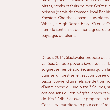
Brewing est un restaurant-brasserie fam
pizzas, steaks et fruits de mer. Goûtez l
poisson (garnis de fromage local Beehiv
Roosters. Choisissez parmi leurs bièr
Wheat, la High Desert Hazy IPA ou la O
nom de sentiers et de montagnes, et le
paysages de plein air.
Depuis 2011, Slackwater propose des pi
variées. Ce pub-pizzeria (avec vue sur la
soigneusement élaborée, ainsi qu'un lar
Sunrise, un best-seller, est composée 
bacon poivré, d'un mélange de trois fro
d'autre chose qu'une pizza ? Soupes, s
options sans gluten, végétaliennes et 
de 10h à 14h, Slackwater propose un b
Consultez leur site web pour connaître