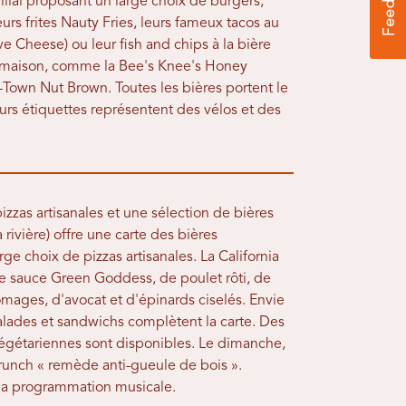
ilial proposant un large choix de burgers,
eurs frites Nauty Fries, leurs fameux tacos au
e Cheese) ou leur fish and chips à la bière
es maison, comme la Bee's Knee's Honey
-Town Nut Brown. Toutes les bières portent le
urs étiquettes représentent des vélos et des
zzas artisanales et une sélection de bières
 rivière) offre une carte des bières
ge choix de pizzas artisanales. La California
de sauce Green Goddess, de poulet rôti, de
mages, d'avocat et d'épinards ciselés. Envie
alades et sandwichs complètent la carte. Des
végétariennes sont disponibles. Le dimanche,
runch « remède anti-gueule de bois ».
 la programmation musicale.