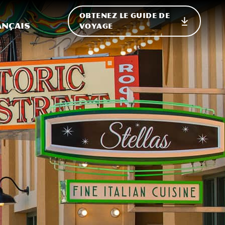
OBTENEZ LE GUIDE DE
ur le site
ler vers l'international
ançais
VOYAGE