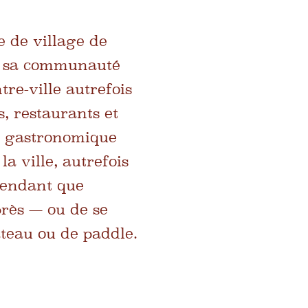
e de village de
de sa communauté
re-ville autrefois
, restaurants et
re gastronomique
 ville, autrefois
endant que
près — ou de se
ateau ou de paddle.