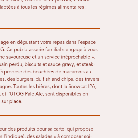
ou le dîner, vous ne serez pas déçu. Union
aptées à tous les régimes alimentaires :
age en dégustant votre repas dans l'espace
G. Ce pub-brasserie familial s'engage à vous
ine savoureuse et un service irréprochable ».
ain perdu, biscuits et sauce gravy, et steak-
UTOG propose des bouchées de macaronis au
s, des burgers, du fish and chips, des travers
agne. Toutes les bières, dont la Snowcat IPA,
t et l'UTOG Pale Ale, sont disponibles en
 sur place.
heur des produits pour sa carte, qui propose
l'indique), des salades « à composer soi-