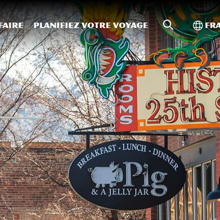
Recherche s
Bascu
faire
Planifiez votre voyage
Fr