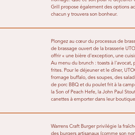
fromage. Que ce soit pour le déjeuner 
Grill propose également des options ad
chacun y trouvera son bonheur.
Plongez au cœur du processus de brass
de brassage ouvert de la brasserie UTO
offrir « une bière d'exception, une cuis
Au menu du brunch : toasts à l'avocat, p
frites. Pour le déjeuner et le dîner, 
fromage buffalo, des soupes, des salade
de porc BBQ et du poulet frit à la camp
la Son of Peach Hefe, la John Paul Stou
canettes à emporter dans leur boutique
Warrens Craft Burger privilégie la fraîc
des burgers artisanaux (comme son nom 