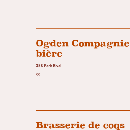
Ogden Compagnie
bière
358 Park Blvd
$$
Brasserie de coqs