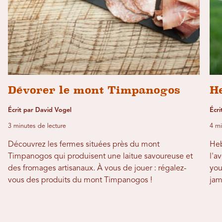
Dévorer le mont Timpanogos
H
Écrit par David Vogel
Écri
3 minutes de lecture
4 mi
Découvrez les fermes situées près du mont
Heb
Timpanogos qui produisent une laitue savoureuse et
l'a
des fromages artisanaux. À vous de jouer : régalez-
you
vous des produits du mont Timpanogos !
jam