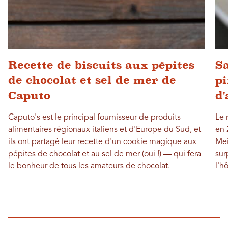
Recette de biscuits aux pépites
Sa
de chocolat et sel de mer de
pi
Caputo
d
Caputo's est le principal fournisseur de produits
Le 
alimentaires régionaux italiens et d'Europe du Sud, et
en 
ils ont partagé leur recette d'un cookie magique aux
Mei
pépites de chocolat et au sel de mer (oui !) — qui fera
sur
le bonheur de tous les amateurs de chocolat.
l'hô