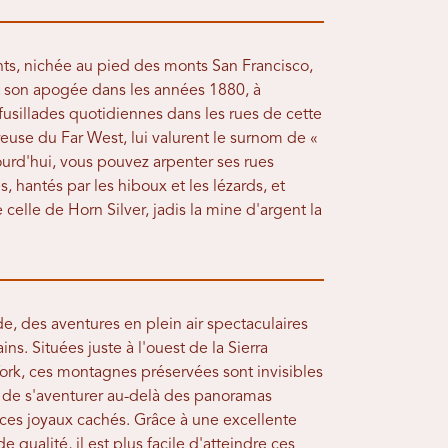
ents, nichée au pied des monts San Francisco,
t son apogée dans les années 1880, à
 fusillades quotidiennes dans les rues de cette
euse du Far West, lui valurent le surnom de «
ourd'hui, vous pouvez arpenter ses rues
 hantés par les hiboux et les lézards, et
elle de Horn Silver, jadis la mine d'argent la
e, des aventures en plein air spectaculaires
s. Situées juste à l'ouest de la Sierra
ork, ces montagnes préservées sont invisibles
ne de s'aventurer au-delà des panoramas
r ces joyaux cachés. Grâce à une excellente
e qualité, il est plus facile d'atteindre ces