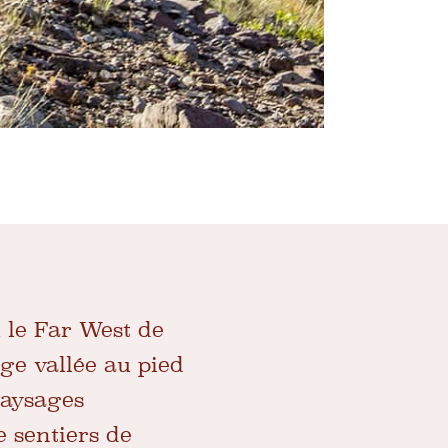
ù le Far West de
rge vallée au pied
paysages
e sentiers de