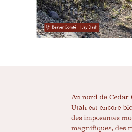
Beaver Comté
| Jay Dash
Au nord de Cedar Ci
Utah est encore bie
des imposantes mon
magnifiques, des ri