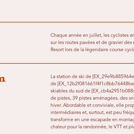
Chaque année en juillet, les cyclistes 
sur les routes pavées et de gravier de
Resort lors de la légendaire course cycl
on
La station de ski de [EX_29e9b885964e
de [EX_12b2f081661f4f1c8bb76448be4b7
skiables du sud de [EX_cb4a2951b088
de pistes, 39 pistes aménagées, des s
hiver. Abordable et conviviale, elle p
intermédiaires et, surtout, est peu fréq
transforme en une escapade en montagne,
chaleur pour la randonnée, le VTT et pl