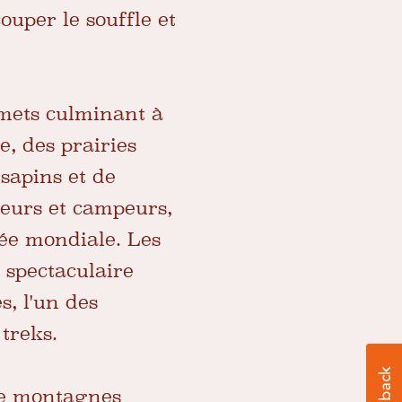
uper le souffle et
mmets culminant à
, des prairies
 sapins et de
heurs et campeurs,
mée mondiale. Les
 spectaculaire
, l'un des
 treks.
de montagnes