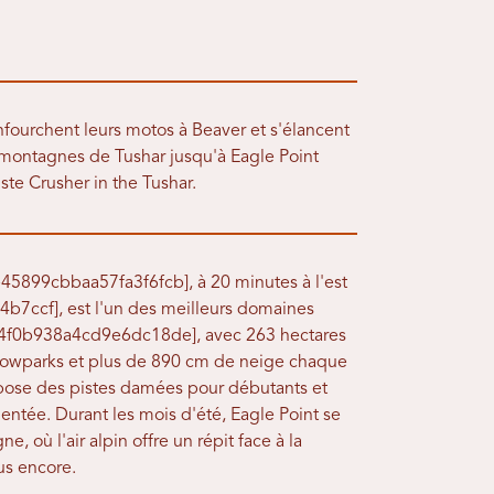
enfourchent leurs motos à Beaver et s'élancent
s montagnes de Tushar jusqu'à Eagle Point
iste Crusher in the Tushar.
45899cbbaa57fa3f6fcb], à 20 minutes à l'est
ccf], est l'un des meilleurs domaines
4f0b938a4cd9e6dc18de], avec 263 hectares
nowparks et plus de 890 cm de neige chaque
ropose des pistes damées pour débutants et
uentée. Durant les mois d'été, Eagle Point se
 où l'air alpin offre un répit face à la
us encore.