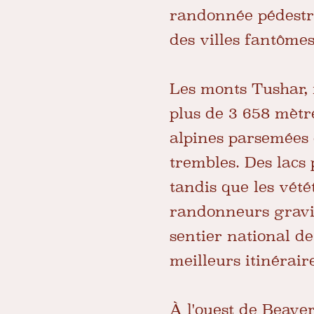
randonnée pédestre
des villes fantôme
Les monts Tushar, 
plus de 3 658 mètr
alpines parsemées d
trembles. Des lacs 
tandis que les vét
randonneurs gravis
sentier national d
meilleurs itinérair
À l'ouest de Beave