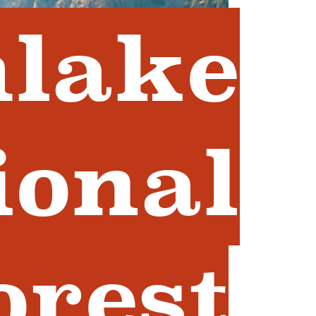
hlake
ional
orest