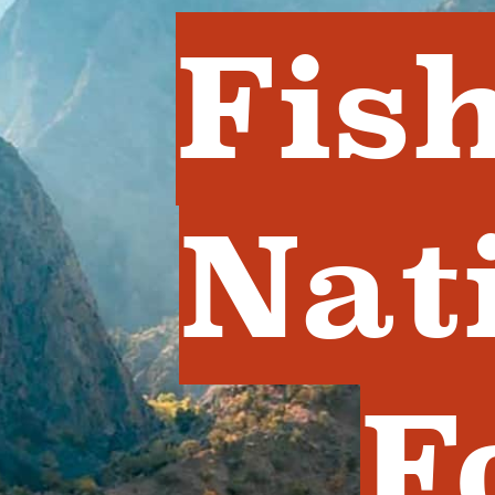
Fis
Nat
F