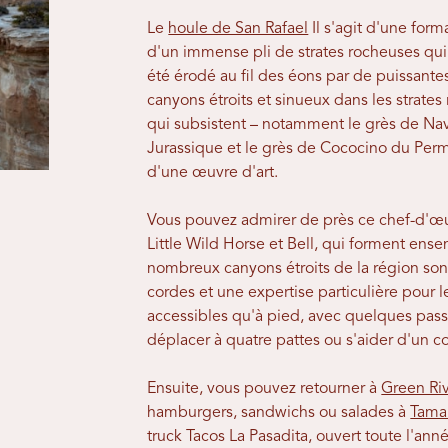
Le
houle de San Rafael
Il s'agit d'une for
d'un immense pli de strates rocheuses qui
été érodé au fil des éons par de puissante
canyons étroits et sinueux dans les strate
qui subsistent – ​​notamment le grès de Na
Jurassique et le grès de Cococino du Perm
d'une œuvre d'art.
Vous pouvez admirer de près ce chef-d'œ
Little Wild Horse et Bell, qui forment en
nombreux canyons étroits de la région sont 
cordes et une expertise particulière pour l
accessibles qu'à pied, avec quelques passa
déplacer à quatre pattes ou s'aider d'un 
Ensuite, vous pouvez retourner à
Green Ri
hamburgers, sandwichs ou salades à
Tama
truck Tacos La Pasadita, ouvert toute l'ann