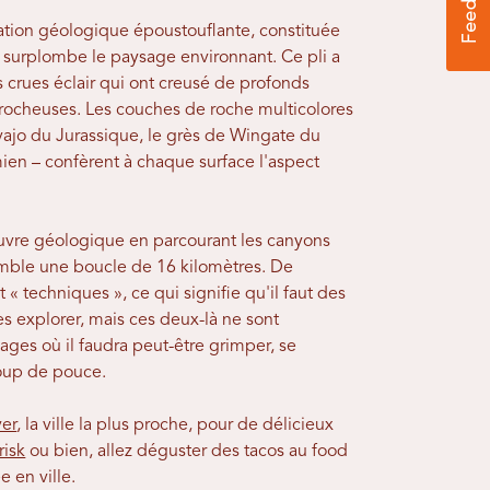
mation géologique époustouflante, constituée
 surplombe le paysage environnant. Ce pli a
s crues éclair qui ont creusé de profonds
s rocheuses. Les couches de roche multicolores
vajo du Jurassique, le grès de Wingate du
ien – confèrent à chaque surface l'aspect
uvre géologique en parcourant les canyons
semble une boucle de 16 kilomètres. De
« techniques », ce qui signifie qu'il faut des
es explorer, mais ces deux-là ne sont
ges où il faudra peut-être grimper, se
coup de pouce.
ver
, la ville la plus proche, pour de délicieux
risk
ou bien, allez déguster des tacos au food
ée en ville.