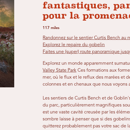
fantastiques, pa
pour la promena
117 miles
Randonnez sur le sentier Curtis Bench au 
Explorez le repaire du gobelin
Faites une (super) route panoramique jusq
Explorez un monde apparemment surnatur
Valley State Park
Ces formations aux formes
mer, où le flux et le reflux des marées et 
colonnes et en chenaux que nous voyons 
Les sentiers de Curtis Bench et de Goblin's
du parc, particulièrement magnifiques sous 
est une vaste cavité creusée par les éléme
sombre laisse à penser que si des gobelins 
quitterez probablement pas votre sac de la