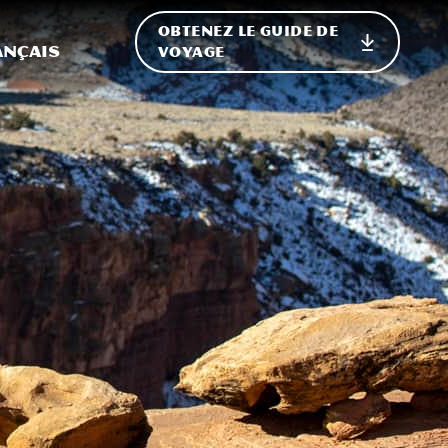
OBTENEZ LE GUIDE DE
ur le site
ler vers l'international
ançais
VOYAGE