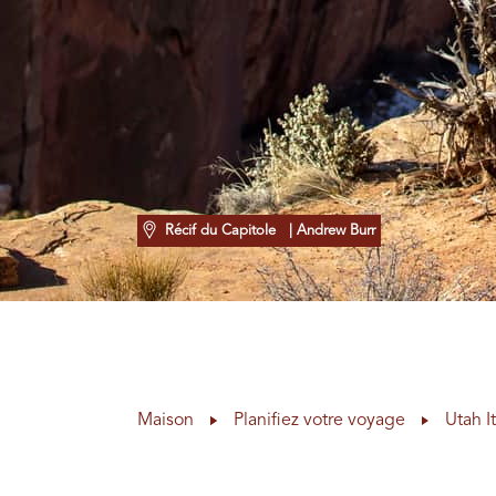
Récif du Capitole
| Andrew Burr
Maison
Planifiez votre voyage
Utah I