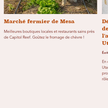
Marché fermier de Mesa
Dé
de
Meilleures boutiques locales et restaurants sains près
l'
de Capitol Reef. Goûtez le fromage de chèvre !
U
Écri
En 
Uta
pro
rôl