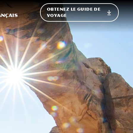
OBTENEZ LE GUIDE DE
ur le site
ler vers l'international
ançais
VOYAGE