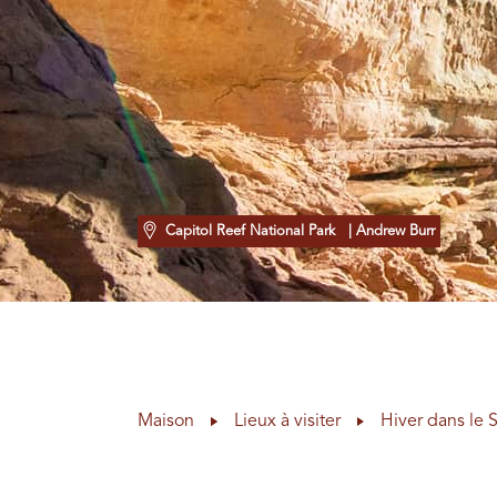
Capitol Reef National Park
| Andrew Burr
Maison
Lieux à visiter
Hiver dans le 