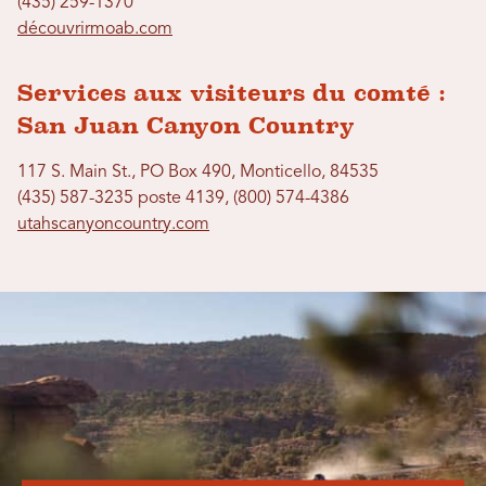
(435) 259-1370
découvrirmoab.com
Services aux visiteurs du comté :
San Juan Canyon Country
117 S. Main St., PO Box 490, Monticello, 84535
(435) 587-3235 poste 4139, (800) 574-4386
utahscanyoncountry.com