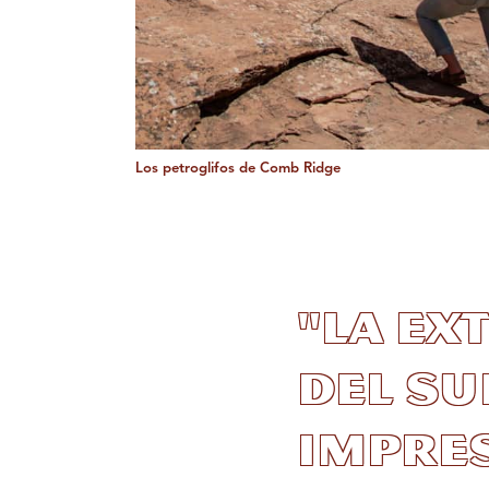
Los petroglifos de Comb Ridge
"La ex
del su
impres