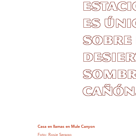
estaci
es úni
sobre 
desier
sombra
cañón
Casa en llamas en Mule Canyon
Foto: Rosie Serago