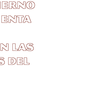
vierno
ienta
n las
s del