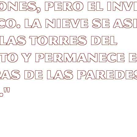
ones, pero el in
co. La nieve se as
las torres del
to y permanece e
s de las parede
."