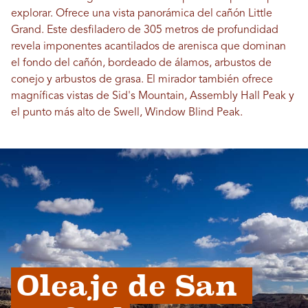
explorar. Ofrece una vista panorámica del cañón Little
Grand. Este desfiladero de 305 metros de profundidad
revela imponentes acantilados de arenisca que dominan
el fondo del cañón, bordeado de álamos, arbustos de
conejo y arbustos de grasa. El mirador también ofrece
magníficas vistas de Sid's Mountain, Assembly Hall Peak y
el punto más alto de Swell, Window Blind Peak.
Oleaje de San 