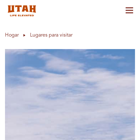
Alt
Skip to content
Hogar
Lugares para visitar