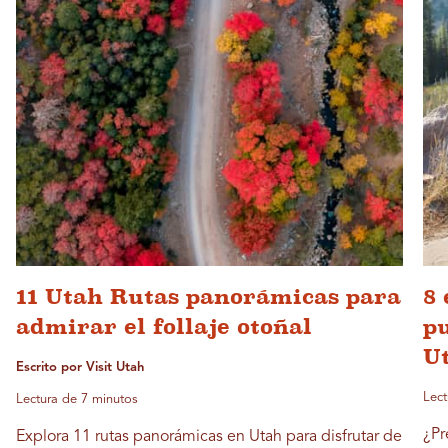
11 Utah Rutas panorámicas para
8 
admirar el follaje otoñal
pu
U
Escrito por Visit Utah
Lect
Lectura de 7 minutos
¿Pr
Explora 11 rutas panorámicas en Utah para disfrutar de