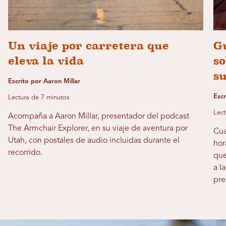
Un viaje por carretera que
Gu
eleva la vida
so
s
Escrito por Aaron Millar
Escr
Lectura de 7 minutos
Lect
Acompaña a Aaron Millar, presentador del podcast
The Armchair Explorer, en su viaje de aventura por
Cua
Utah, con postales de audio incluidas durante el
hor
recorrido.
que
a l
pre