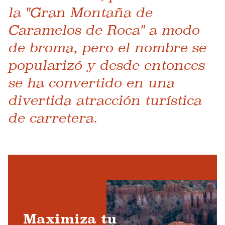
la "Gran Montaña de
Caramelos de Roca" a modo
de broma, pero el nombre se
popularizó y desde entonces
se ha convertido en una
divertida atracción turística
de carretera.
Maximiza tu