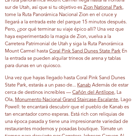
La ruta panorámica Mount Carmel llega hasta la frontera
sur de Utah, así que si tu objetivo es
Zion National Park
,
tome la Ruta Panorámica Nacional Zion en el cruce y
llegará a la entrada este del parque 15 minutos después.
Pero, ¿por qué terminar su viaje épico allí? Una vez que
haya experimentado la magia de Zion, vuelva a la
Carretera Patrimonial de Utah y siga la Ruta Panorámica
Mount Carmel hasta
Coral Pink Sand Dunes State Park
En
la entrada se pueden alquilar trineos de arena y tablas
para dunas en un quiosco.
Una vez que hayas llegado hasta Coral Pink Sand Dunes
State Park, estarás a un paso de...
Kanab
Además de estar
cerca de destinos increíbles —
Cañón del Antílope
, La
Ola,
Monumento Nacional Grand Staircase-Escalante
, Lago
Powell: te encantará descubrir que el pueblo de Kanab es
tan encantador como esperas. Está rich con reliquias de
una época pasada y tiene una impresionante variedad de
restaurantes modernos y posadas boutique. Tómate un