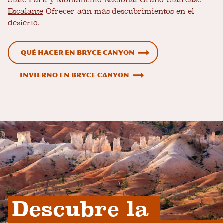
State Park
y
Monumento Nacional Grand Staircase-
Escalante
Ofrecer aún más descubrimientos en el
desierto.
Qué hacer en Bryce Canyon
Invierno en Bryce Canyon
Descubre la 