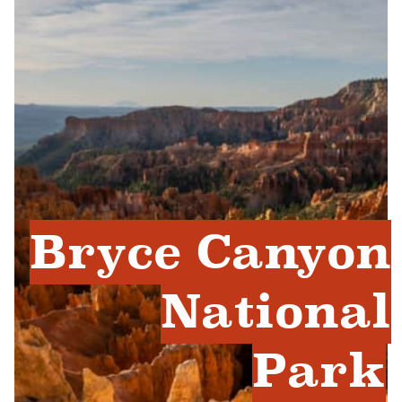
Bryce Canyon
National
Park