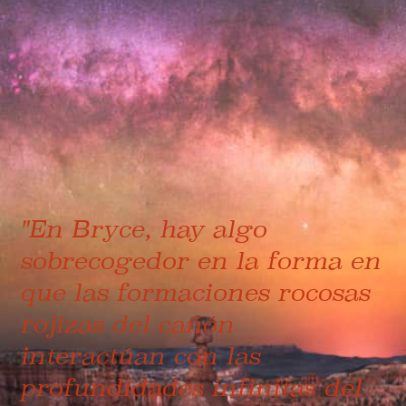
"En Bryce, hay algo
sobrecogedor en la forma en
que las formaciones rocosas
rojizas del cañón
interactúan con las
profundidades infinitas del