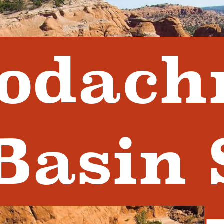
odach
Basin 