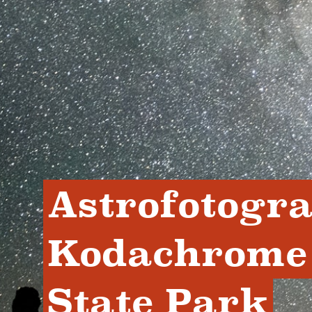
Astrofotograf
Kodachrome 
State Park