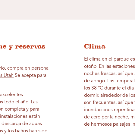
ue y reservas
Clima
El clima en el parque e
otoño. En las estaciones
ario, compra en persona
noches frescas, así que 
es Utah
Se acepta para
de abrigo. Las tempera
los 38 °C durante el dí
 excelentes
dormir, alrededor de lo
s todo el año. Las
son frecuentes, así que 
ión completa y para
inundaciones repentinas
instalaciones están
de cero por la noche, m
e descarga de aguas
de hermosos paisajes in
s y los baños han sido