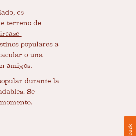
iado, es
e terreno de
rcase-
stinos populares a
tacular o una
on amigos.
popular durante la
adables. Se
o momento.