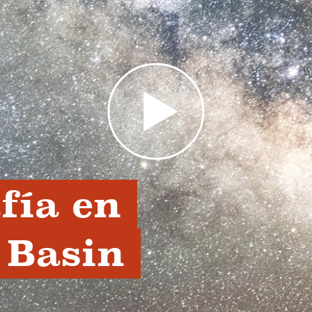
ía en 
Basin 