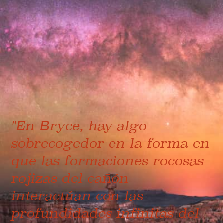
"En Bryce, hay algo
sobrecogedor en la forma en
que las formaciones rocosas
rojizas del cañón
interactúan con las
profundidades infinitas del