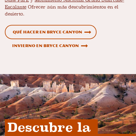
State Park
y
Monumento Nacional Grand Staircase-
Escalante
Ofrecer aún más descubrimientos en el
desierto.
Qué hacer en Bryce Canyon
Invierno en Bryce Canyon
Descubre la 