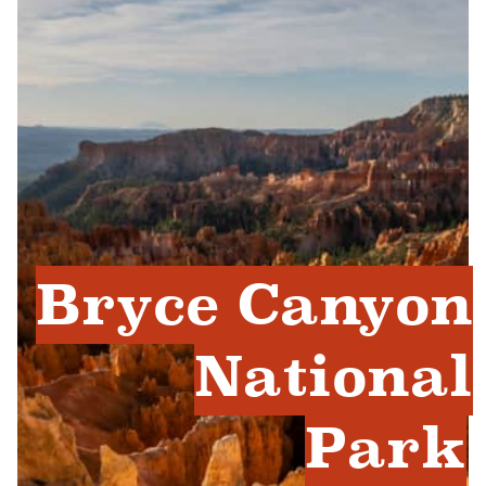
Bryce Canyon
National
Park