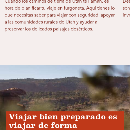
Cuando los caminos de tierra de Utah te llaman, es
Des
hora de planificar tu viaje en furgoneta. Aquí tienes lo
son
que necesitas saber para viajar con seguridad, apoyar
inv
a las comunidades rurales de Utah y ayudar a
preservar los delicados paisajes desérticos.
Viajar bien preparado es
viajar de forma