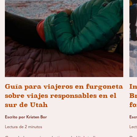
Guía para viajeros en furgoneta
In
sobre viajes responsables en el
Br
sur de Utah
fo
Escrito por Kristen Bor
Esc
Lectura de 2 minutos
Lect