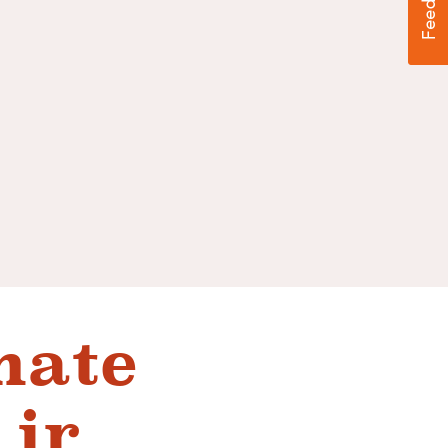
mate
 ir