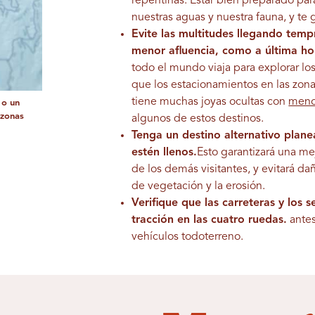
repentinas. Estar bien preparado para
nuestras aguas y nuestra fauna, y te g
Evite las multitudes llegando temp
menor afluencia, como a última ho
todo el mundo viaja para explorar los
que los estacionamientos en las zon
tiene muchas joyas ocultas con
meno
 o un
 zonas
algunos de estos destinos.
Tenga un destino alternativo plan
estén llenos.
Esto garantizará una me
de los demás visitantes, y evitará da
de vegetación y la erosión.
Verifique que las carreteras y los 
tracción en las cuatro ruedas.
antes
vehículos todoterreno.