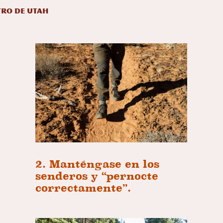
tro de Utah
2. Manténgase en los
senderos y “pernocte
correctamente”.