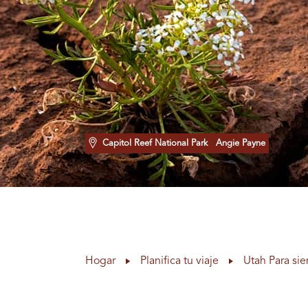
Capitol Reef National Park
Angie Payne
Hogar
Planifica tu viaje
Utah Para si