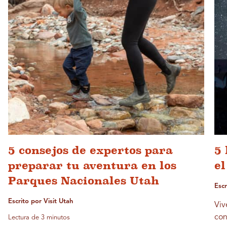
5 consejos de expertos para
5
preparar tu aventura en los
e
Parques Nacionales Utah
Esc
Escrito por Visit Utah
Viv
con
Lectura de 3 minutos