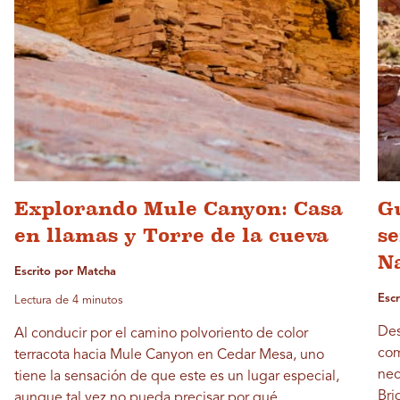
Explorando Mule Canyon: Casa
Gu
en llamas y Torre de la cueva
s
N
Escrito por Matcha
Esc
Lectura de 4 minutos
Des
Al conducir por el camino polvoriento de color
com
terracota hacia Mule Canyon en Cedar Mesa, uno
nec
tiene la sensación de que este es un lugar especial,
Bri
aunque tal vez no pueda precisar por qué.