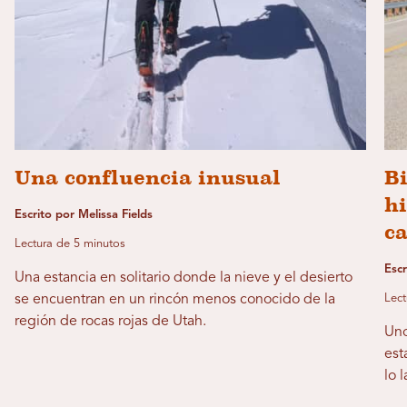
Una confluencia inusual
B
hi
Escrito por Melissa Fields
c
Lectura de 5 minutos
Escr
Una estancia en solitario donde la nieve y el desierto
se encuentran en un rincón menos conocido de la
Lect
región de rocas rojas de Utah.
Uno
est
lo 