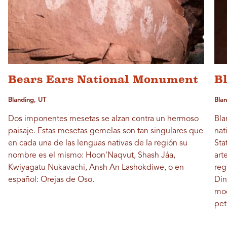
Bears Ears National Monument
B
Blanding, UT
Blan
Dos imponentes mesetas se alzan contra un hermoso
Bla
paisaje. Estas mesetas gemelas son tan singulares que
nat
en cada una de las lenguas nativas de la región su
Sta
nombre es el mismo: Hoon'Naqvut, Shash Jáa,
art
Kwiyagatu Nukavachi, Ansh An Lashokdiwe, o en
reg
español: Orejas de Oso.
Din
mod
pet