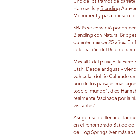
Uno de los tramos de carreter
Hanksville y
Blanding
Atraves
Monument
y pasa por secci
SR-95 se convirtió por prime
Blanding con Natural Bridges
durante más de 25 años. En 1
celebración del Bicentenario
Más allá del paisaje, la carre
Utah. Desde antiguas viviend
vehicular del río Colorado e
uno de los paisajes más agres
todo el mundo", dice Hannah
realmente fascinada por la hi
visitantes".
Asegúrese de llenar el tanqu
en el renombrado
Batido de
de Hog Springs (ver más abaj