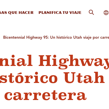
Búsqueda
Al
sas que hacer
Planifica tu viaje
Bicentennial Highway 95: Un histórico Utah viaje por carr
nial Highwa
istórico Utah
 carretera