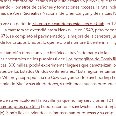
a más remotos del estado es la Ruta Estatal 95 (SR-95), que reco
ando kilómetros de cañones y formaciones rocosas, la ruta inc
ones de
Área Recreativa Nacional de Glen Canyon
y
Bears Ears 
ra vez en parte de
Sistema de carreteras estatales de Utah
en 19
. La carretera se extendió hasta Hanksville en 1949, pero perm
976, se completó el pavimentado y la mejora de la carretera jus
 de los Estados Unidos, lo que le dio el nombre
Bicentennial H
tera también ofrece un viaje histórico a través de parte de la fasc
as ancestrales de los pueblos (Leer:
Los petroglifos de Comb R
n casi 300 millas, podrá experimentar lugares que caracterizan 
tes de los Estados Unidos continentales. "Esta región es tan si
 Whitney, copropietaria de Cow Canyon Coffee and Trading Post
storia de Bluff y sus alrededores, y recibimos muchas preguntas
e de su vehículo en Hanksville, ya que no hay servicios en 121 
 hamburguesa de Stan
Puedes comprar sándwiches o hamburgue
o). Stan's lleva sirviendo sus famosas hamburguesas y su ampli