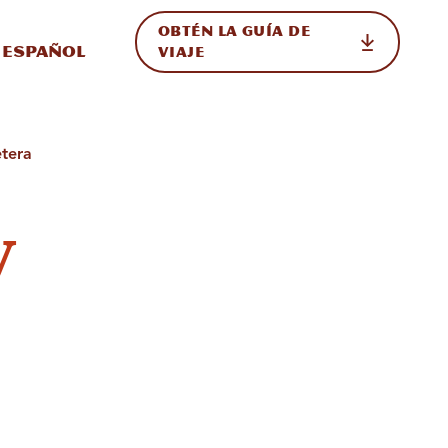
OBTÉN LA GUÍA DE
 en el sitio
ternar Internacional
Español
VIAJE
etera
y