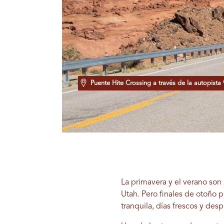
Puente Hite Crossing a través de la autopista
La primavera y el verano son
Utah. Pero finales de otoño p
tranquila, días frescos y des