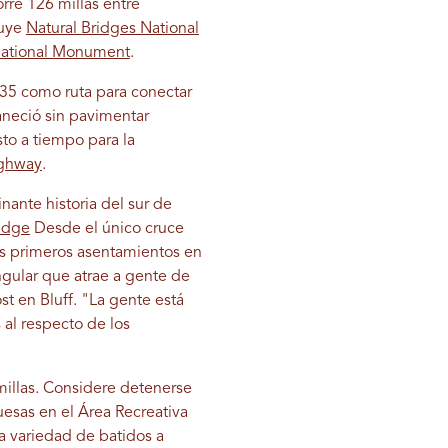
rre 126 millas entre
luye
Natural Bridges National
National Monument
.
35 como ruta para conectar
aneció sin pavimentar
to a tiempo para la
ighway
.
inante historia del sur de
idge
Desde el único cruce
los primeros asentamientos en
ngular que atrae a gente de
 en Bluff. "La gente está
 al respecto de los
millas. Considere detenerse
sas en el Área Recreativa
a variedad de batidos a