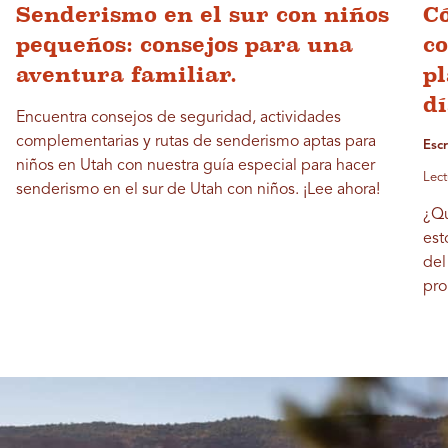
Senderismo en el sur con niños
C
pequeños: consejos para una
co
aventura familiar.
pl
dí
Encuentra consejos de seguridad, actividades
complementarias y rutas de senderismo aptas para
Esc
niños en Utah con nuestra guía especial para hacer
Lect
senderismo en el sur de Utah con niños. ¡Lee ahora!
¿Qu
est
del
pro