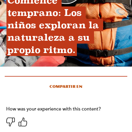
Comience 
temprano: Los 
niños exploran la 
naturaleza a su 
propio ritmo.
Compartir en