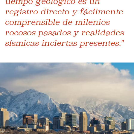
tiempo geológico es un
registro directo y fácilmente
comprensible de milenios
rocosos pasados ​​y realidades
sísmicas inciertas presentes."