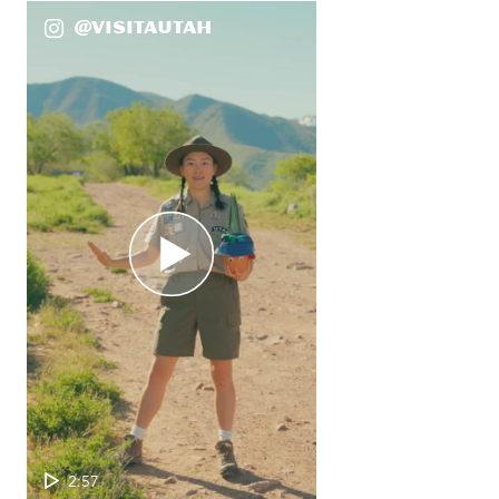
@VisitaUtah
2:57