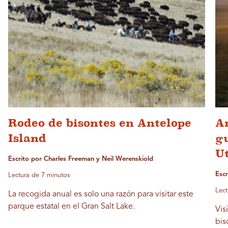
Rodeo de bisontes en Antelope
An
Island
gu
U
Escrito por Charles Freeman y Neil Werenskiold
Escr
Lectura de 7 minutos
Lect
La recogida anual es solo una razón para visitar este
parque estatal en el Gran Salt Lake.
Vis
bis