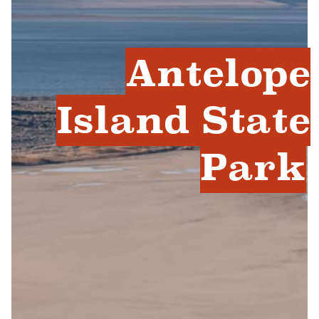
Antelope
Island State
Park