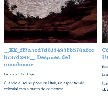
__EX_ff7a5cd7d913493fb576afcc
Có
b787d266__ Después del
U
anochecer
Escr
Escrito por Kim Heys
Lect
Cuando el sol se pone en Utah, un espectáculo
Con
celestial está a punto de comenzar.
obs