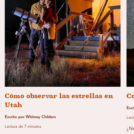
Cómo observar las estrellas en
Co
Utah
Escr
Escrito por Whitney Childers
Lect
Lectura de 7 minutos
¿Ne