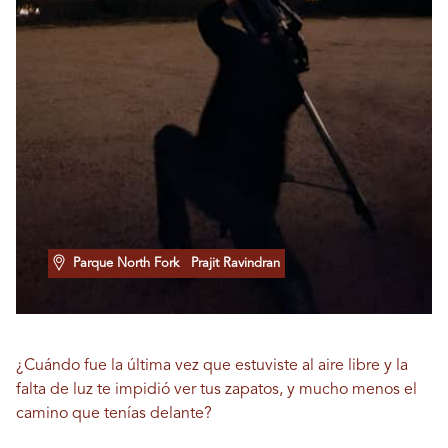
Parque North Fork
Prajit Ravindran
¿Cuándo fue la última vez que estuviste al aire libre y la
falta de luz te impidió ver tus zapatos, y mucho menos el
camino que tenías delante?