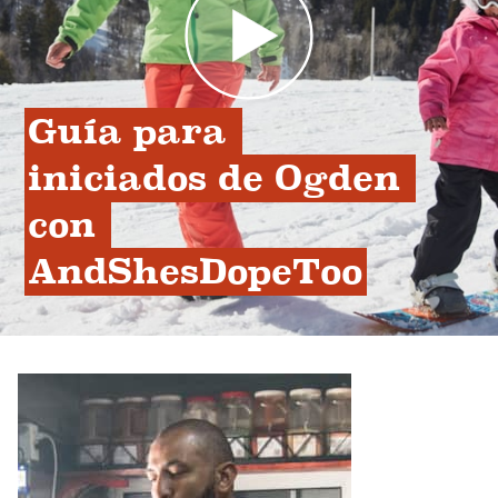
Guía para 
iniciados de Ogden 
con 
AndShesDopeToo