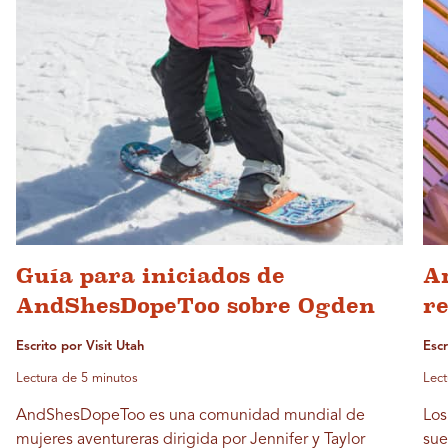
Guía para iniciados de
A
AndShesDopeToo sobre Ogden
r
Escrito por Visit Utah
Escr
Lectura de 5 minutos
Lect
AndShesDopeToo es una comunidad mundial de
Los
mujeres aventureras dirigida por Jennifer y Taylor
sue