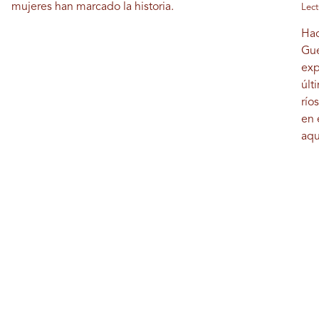
mujeres han marcado la historia.
Lect
Hac
Gue
exp
últ
río
en 
aqu