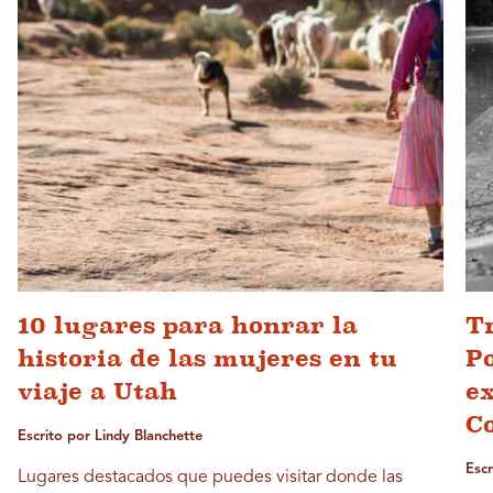
10 lugares para honrar la
Tr
historia de las mujeres en tu
Po
viaje a Utah
ex
C
Escrito por Lindy Blanchette
Esc
Lugares destacados que puedes visitar donde las