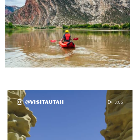
@VisitaUtah
3:05