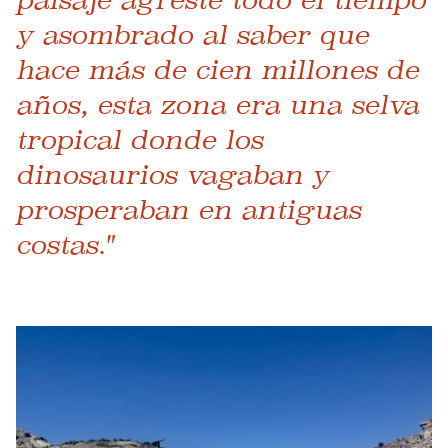
y asombrado al saber que
hace más de cien millones de
años, esta zona era una selva
tropical donde los
dinosaurios vagaban y
prosperaban en antiguas
costas."