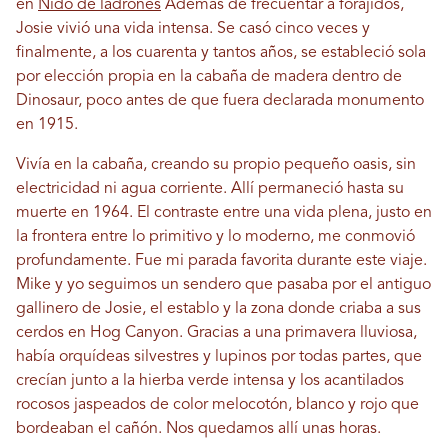
en
Nido de ladrones
Además de frecuentar a forajidos,
Josie vivió una vida intensa. Se casó cinco veces y
finalmente, a los cuarenta y tantos años, se estableció sola
por elección propia en la cabaña de madera dentro de
Dinosaur, poco antes de que fuera declarada monumento
en 1915.
Vivía en la cabaña, creando su propio pequeño oasis, sin
electricidad ni agua corriente. Allí permaneció hasta su
muerte en 1964. El contraste entre una vida plena, justo en
la frontera entre lo primitivo y lo moderno, me conmovió
profundamente. Fue mi parada favorita durante este viaje.
Mike y yo seguimos un sendero que pasaba por el antiguo
gallinero de Josie, el establo y la zona donde criaba a sus
cerdos en Hog ​​Canyon. Gracias a una primavera lluviosa,
había orquídeas silvestres y lupinos por todas partes, que
crecían junto a la hierba verde intensa y los acantilados
rocosos jaspeados de color melocotón, blanco y rojo que
bordeaban el cañón. Nos quedamos allí unas horas.