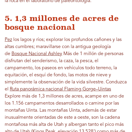
la roca en el laboratorio de paleontología.
5. 1,3 millones de acres de
bosque nacional
Pez
los lagos y ríos; explorar los profundos cañones y las
altas cumbres; maravillarse con la antigua geología
de
Bosque Nacional Ashley
Más de 1 millón de personas
disfrutan del senderismo, la caza, la pesca, el
campamento, los paseos en vehículos todo terreno, la
equitación, el esquí de fondo, las motos de nieve y
simplemente la observación de la vida silvestre. Conduzca
el
Ruta panorámica nacional Flaming Gorge–Uintas
Explore más de 1,3 millones de acres, acampe en uno de
los 1.156 campamentos desarrollados o camine por las
montañas Uinta. Las montañas Uinta, además de estar
inusualmente orientadas de este a oeste, son la cadena
montañosa más alta de Utah y albergan tanto el pico más
alto de Utah (Kings Peak, elevación 13.528') como más de