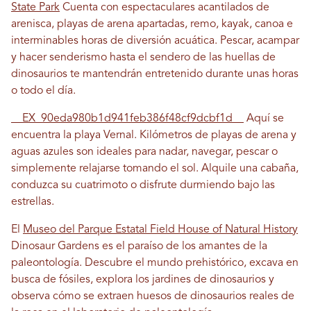
State Park
Cuenta con espectaculares acantilados de
arenisca, playas de arena apartadas, remo, kayak, canoa e
interminables horas de diversión acuática. Pescar, acampar
y hacer senderismo hasta el sendero de las huellas de
dinosaurios te mantendrán entretenido durante unas horas
o todo el día.
__EX_90eda980b1d941feb386f48cf9dcbf1d__
Aquí se
encuentra la playa Vernal. Kilómetros de playas de arena y
aguas azules son ideales para nadar, navegar, pescar o
simplemente relajarse tomando el sol. Alquile una cabaña,
conduzca su cuatrimoto o disfrute durmiendo bajo las
estrellas.
El
Museo del Parque Estatal Field House of Natural History
Dinosaur Gardens es el paraíso de los amantes de la
paleontología. Descubre el mundo prehistórico, excava en
busca de fósiles, explora los jardines de dinosaurios y
observa cómo se extraen huesos de dinosaurios reales de