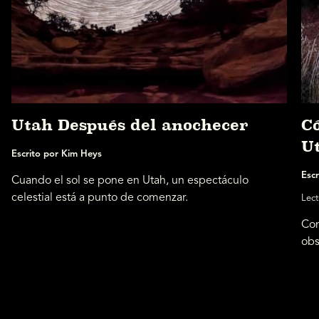
Utah Después del anochecer
Có
U
Escrito por Kim Heys
Escr
Cuando el sol se pone en Utah, un espectáculo
celestial está a punto de comenzar.
Lect
Con
obs